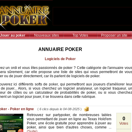
Jouer au poker
Nouveaux sites
Top Votes
Proposer un site
ANNUAIRE POKER
Logiciels de Poker
ez un ordi et vous êtes passionnés de poker ? Cette catégorie de l'annuaire vou
sera sûrement, car elle propose une liste de sites qui vous permettront de vou
er ou de jouer directement, car ils parlent de logiciels de poker.
ouverez ici différents softs de
poker
, qui permettront aux joueurs d'améliorer leu
 de jouer... Alors, si vous cherchez un logiciel analyseur, un logiciel traqueur, u
teur de côtes ou un calculateur de probabilités de poker, ou si vous cherche
ent un logiciel pour jouer, il se trouvera dans cette rubrique.
ker - Poker en ligne
(
6 clics depuis le 04-08-2025
)
Retrouvez sur partypoker, de nombreuses tables
0
vous permettant de jouer en ligne au Texas Hold'em
Poker, une école gratuite pour apprendre à jouer au
Votes
poker, ainsi que bien d'autres choses, comme ...
(
Suite
)