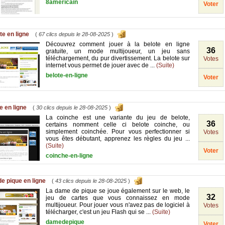
8americain
Voter
te en ligne
(
67 clics depuis le 28-08-2025
)
Découvrez comment jouer à la belote en ligne
36
gratuite, un mode multijoueur, un jeu sans
téléchargement, du pur divertissement. La belote sur
Votes
internet vous permet de jouer avec de ...
(
Suite
)
belote-en-ligne
Voter
e en ligne
(
30 clics depuis le 28-08-2025
)
La coinche est une variante du jeu de belote,
36
certains nomment celle ci belote coinche, ou
simplement coinchée. Pour vous perfectionner si
Votes
vous êtes débutant, apprenez les règles du jeu ...
(
Suite
)
Voter
coinche-en-ligne
e pique en ligne
(
43 clics depuis le 28-08-2025
)
La dame de pique se joue également sur le web, le
32
jeu de cartes que vous connaissez en mode
multijoueur. Pour jouer vous n'avez pas de logiciel à
Votes
télécharger, c'est un jeu Flash qui se ...
(
Suite
)
damedepique
Voter