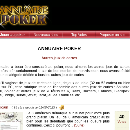
Jouer au poker
Nouveaux sites
Top Votes
Proposer un site
ANNUAIRE POKER
Autres jeux de cartes
nuaire a beau être consacré au poker, nous aimons les autres jeux de cartes
'est très certainement le cas de bon nombre de nos visiteurs, nous avons décid
r une catégorie dédiée à tous les autres jeux de cartes...
u'il s'agisse de
jeux de cartes en ligne
, de jeux de table (32 ou 52 cartes) ou bie
 sur PC, cette rubrique traite de l'ensemble des autres jeux de cartes : Solitaire
l, Spider et autres jeux de « réussites », Rami, Baccara, Canasta, Blackjack
, Bridge, Belote, Whist, Tarot, jeu de 7 familles, etc.
icain
(
93 clics depuis le 01-08-2025
)
Le 8 américain débarque sur le net pour votre plus
40
grand plaisir. Un jeu de 8 americain gratuit aussi
bien pour les débutants que pour les joueurs plus
Votes
confirmés. Ceux ci pourront ...
(
Suite
)