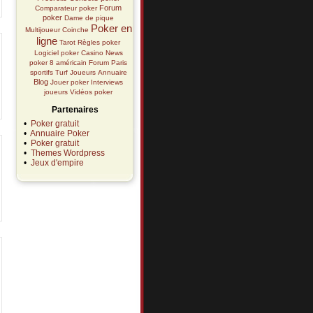
Forum
Comparateur poker
poker
Dame de pique
Poker en
Multijoueur
Coinche
ligne
Tarot
Règles poker
Logiciel poker
Casino
News
poker
8 américain
Forum
Paris
sportifs
Turf
Joueurs
Annuaire
Blog
Jouer poker
Interviews
joueurs
Vidéos poker
Partenaires
•
Poker gratuit
•
Annuaire Poker
•
Poker gratuit
•
Themes Wordpress
•
Jeux d'empire