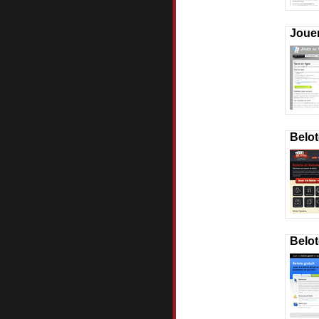
Jouer
Belot
Belot