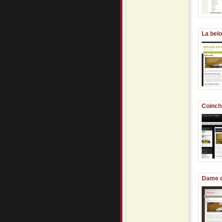
La belo
Coinch
Dame d