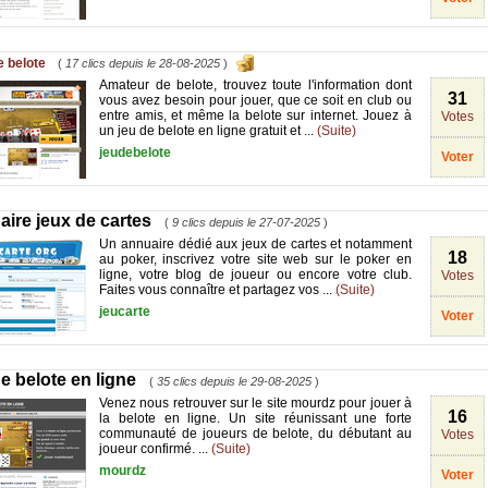
e belote
(
17 clics depuis le 28-08-2025
)
Amateur de belote, trouvez toute l'information dont
31
vous avez besoin pour jouer, que ce soit en club ou
entre amis, et même la belote sur internet. Jouez à
Votes
un jeu de belote en ligne gratuit et ...
(
Suite
)
jeudebelote
Voter
ire jeux de cartes
(
9 clics depuis le 27-07-2025
)
Un annuaire dédié aux jeux de cartes et notamment
18
au poker, inscrivez votre site web sur le poker en
ligne, votre blog de joueur ou encore votre club.
Votes
Faites vous connaître et partagez vos ...
(
Suite
)
jeucarte
Voter
e belote en ligne
(
35 clics depuis le 29-08-2025
)
Venez nous retrouver sur le site mourdz pour jouer à
16
la belote en ligne. Un site réunissant une forte
communauté de joueurs de belote, du débutant au
Votes
joueur confirmé. ...
(
Suite
)
mourdz
Voter